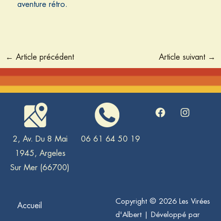
aventure rétro.
←
Article précédent
Article suivant
→
F
I
a
n
c
s
e
t
2, Av. Du 8 Mai
06 61 64 50 19
b
a
1945, Argeles
o
g
o
r
Sur Mer (66700)
k
a
m
Copyright © 2026 Les Virées
Accueil
d'Albert | Développé par