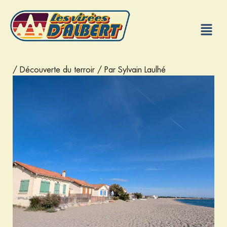
Aller
au
Menu
contenu
/
Découverte du terroir
/ Par
Sylvain Laulhé