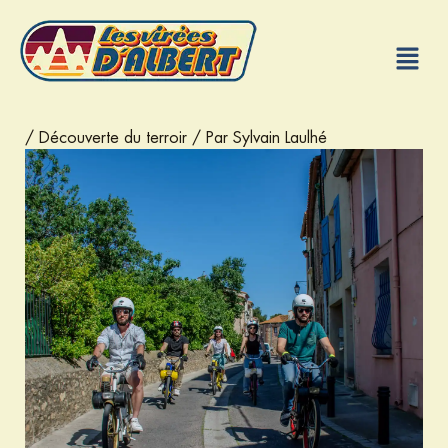
Aller
au
Menu
contenu
/
Découverte du terroir
/ Par
Sylvain Laulhé