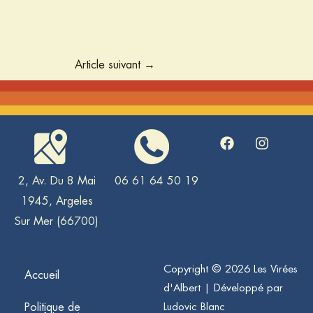
Article suivant
→
F
I
a
n
c
s
e
t
2, Av. Du 8 Mai
06 61 64 50 19
b
a
1945, Argeles
o
g
o
r
Sur Mer (66700)
k
a
m
Copyright © 2026 Les Virées
Accueil
d'Albert | Développé par
Politique de
Ludovic Blanc